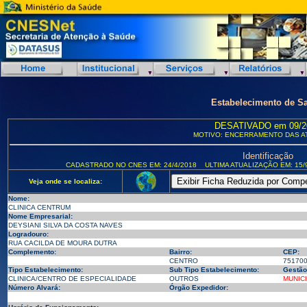
Estabelecimento de S
DESATIVADO em 09/2
MOTIVO: ENCERRAMENTO DAS A
Identificação
CADASTRADO NO CNES EM: 24/4/2018
ULTIMA ATUALIZAÇÃO EM: 15/
Veja onde se localiza:
Nome:
CLINICA CENTRUM
Nome Empresarial:
DEYSIANI SILVA DA COSTA NAVES
Logradouro:
RUA CACILDA DE MOURA DUTRA
Complemento:
Bairro:
CEP:
CENTRO
75170
Tipo Estabelecimento:
Sub Tipo Estabelecimento:
Gestão
CLINICA/CENTRO DE ESPECIALIDADE
OUTROS
MUNIC
Número Alvará:
Órgão Expedidor: