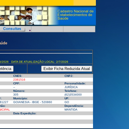
aúde
8/2026 DATA DE ATUALIZAÇÃO LOCAL: 2/7/2026
CNES:
CNPJ:
2381516
CPF:
Personalidade:
--
JURÍDICA
Número:
Telefone:
305
(62)3534000
:
Município:
UF:
81227
GOIANESIA - IBGE - 520860
GO
tão:
Dependência:
ICIPAL
MANTIDA
Data Expedição: