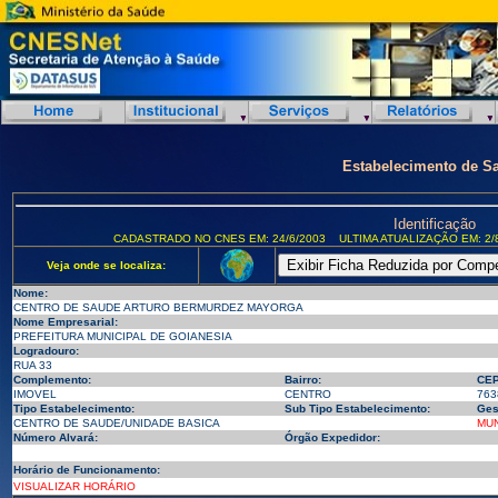
Estabelecimento de S
Identificação
CADASTRADO NO CNES EM: 24/6/2003
ULTIMA ATUALIZAÇÃO EM: 2/
Veja onde se localiza:
Nome:
CENTRO DE SAUDE ARTURO BERMURDEZ MAYORGA
Nome Empresarial:
PREFEITURA MUNICIPAL DE GOIANESIA
Logradouro:
RUA 33
Complemento:
Bairro:
CEP
IMOVEL
CENTRO
763
Tipo Estabelecimento:
Sub Tipo Estabelecimento:
Ges
CENTRO DE SAUDE/UNIDADE BASICA
MUN
Número Alvará:
Órgão Expedidor:
Horário de Funcionamento:
VISUALIZAR HORÁRIO