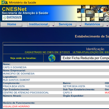
Estabelecimento de S
Identificação
CADASTRADO NO CNES EM: 8/7/2015
ULTIMA ATUALIZAÇÃO EM: 8/8
Veja onde se localiza:
Nome:
CAPS II GOIANESIA
Nome Empresarial:
MUNICIPIO DE GOIANESIA
Logradouro:
RUA SANTOS DUMONT
Complemento:
Bairro:
CE
PRACA BOA VISTA
SETOR BOA VISTA
76
Tipo Estabelecimento:
Sub Tipo Estabelecimento:
Ges
CENTRO DE ATENCAO PSICOSSOCIAL
CAPS II
MU
Número Alvará:
Órgão Expedidor:
Horário de Funcionamento:
VISUALIZAR HORÁRIO