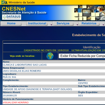
Estabelecimento de S
Identificação
CADASTRADO NO CNES EM: 10/9/2018
ULTIMA ATUALIZAÇÃO EM: 2/
Veja onde se localiza:
Nome:
CLINICA E LABORATORIO SAO LUCAS
Nome Empresarial:
JAKS DOUGLAS ELIAS ROMEIRO
Logradouro:
RUA 31 SUL
Complemento:
Bairro:
CENTRO
Tipo Estabelecimento:
Sub Tipo Estabelecimen
UNIDADE DE APOIO DIAGNOSE E TERAPIA (SADT ISOLADO)
Número Alvará:
Órgão Expedidor:
2018089135
SES
Horário de Funcionamento:
VISUALIZAR HORÁRIO