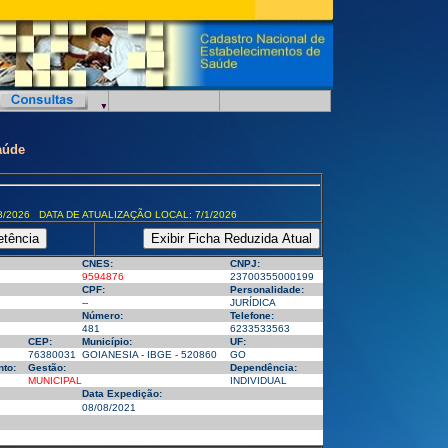
aúde
8/2026 DATA DE ATUALIZAÇÃO LOCAL: 7/1/2026
CNES:
CNPJ:
9594876
23700355000199
CPF:
Personalidade:
--
JURÍDICA
Número:
Telefone:
481
6233533563
CEP:
Município:
UF:
76380031
GOIANESIA - IBGE - 520860
GO
to:
Gestão:
Dependência:
MUNICIPAL
INDIVIDUAL
Data Expedição:
08/08/2021