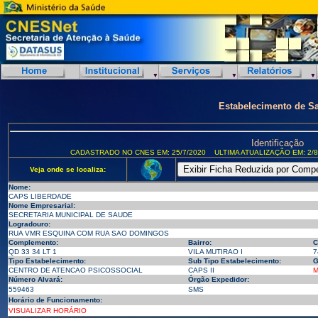
Estabelecimento de S
Identificação
CADASTRADO NO CNES EM: 25/7/2020
ULTIMA ATUALIZAÇÃO EM: 2/8
Veja onde se localiza:
Nome:
CAPS LIBERDADE
Nome Empresarial:
SECRETARIA MUNICIPAL DE SAUDE
Logradouro:
RUA VMR ESQUINA COM RUA SAO DOMINGOS
Complemento:
Bairro:
C
QD 33 34 LT 1
VILA MUTIRAO I
7
Tipo Estabelecimento:
Sub Tipo Estabelecimento:
G
CENTRO DE ATENCAO PSICOSSOCIAL
CAPS II
M
Número Alvará:
Órgão Expedidor:
559463
SMS
Horário de Funcionamento:
VISUALIZAR HORÁRIO