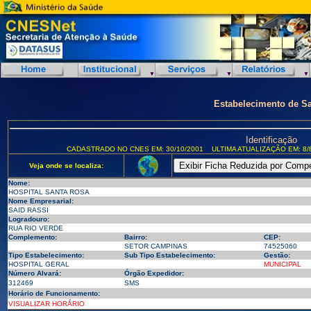
Estabelecimento de S
Identificação
CADASTRADO NO CNES EM: 30/10/2001
ULTIMA ATUALIZAÇÃO EM: 8/
Veja onde se localiza:
Nome:
HOSPITAL SANTA ROSA
Nome Empresarial:
SAID RASSI
Logradouro:
RUA RIO VERDE
Complemento:
Bairro:
CEP:
SETOR CAMPINAS
74525060
Tipo Estabelecimento:
Sub Tipo Estabelecimento:
Gestão:
HOSPITAL GERAL
MUNICIPAL
Número Alvará:
Órgão Expedidor:
312469
SMS
Horário de Funcionamento:
VISUALIZAR HORÁRIO