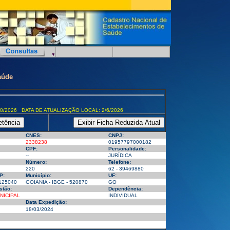
aúde
8/2026 DATA DE ATUALIZAÇÃO LOCAL: 2/6/2026
CNES:
CNPJ:
2338238
01957797000182
CPF:
Personalidade:
--
JURÍDICA
Número:
Telefone:
220
62 - 39469880
P:
Município:
UF:
125040
GOIANIA - IBGE - 520870
GO
stão:
Dependência:
NICIPAL
INDIVIDUAL
Data Expedição:
18/03/2024