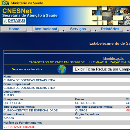
Estabelecimento de S
Identificação
CADASTRADO NO CNES EM: 30/10/2001
ULTIMA ATUALIZAÇÃO EM: 2/
Veja onde se localiza:
Nome:
CLINICA DE DOENCAS RENAIS LTDA
Nome Empresarial:
CLINICA DE DOENCAS RENAIS LTDA
Logradouro:
RUA R3
Complemento:
Bairro:
CE
QD R 6 LT 37
SETOR OESTE
74
Tipo Estabelecimento:
Sub Tipo Estabelecimento:
Ge
CLINICA/CENTRO DE ESPECIALIDADE
OUTROS
MU
Número Alvará:
Órgão Expedidor:
345366
SMS
Horário de Funcionamento:
VISUALIZAR HORÁRIO