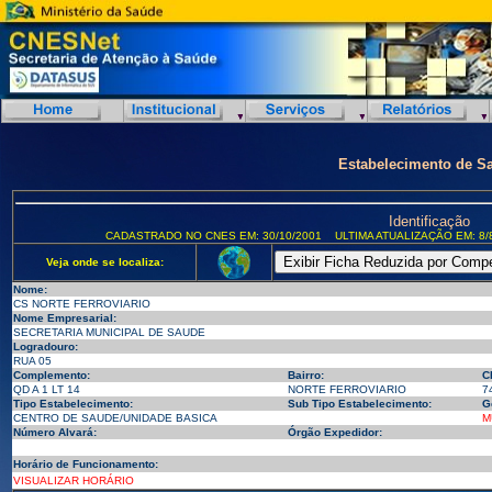
Estabelecimento de S
Identificação
CADASTRADO NO CNES EM: 30/10/2001
ULTIMA ATUALIZAÇÃO EM: 8/
Veja onde se localiza:
Nome:
CS NORTE FERROVIARIO
Nome Empresarial:
SECRETARIA MUNICIPAL DE SAUDE
Logradouro:
RUA 05
Complemento:
Bairro:
C
QD A 1 LT 14
NORTE FERROVIARIO
7
Tipo Estabelecimento:
Sub Tipo Estabelecimento:
G
CENTRO DE SAUDE/UNIDADE BASICA
M
Número Alvará:
Órgão Expedidor:
Horário de Funcionamento:
VISUALIZAR HORÁRIO