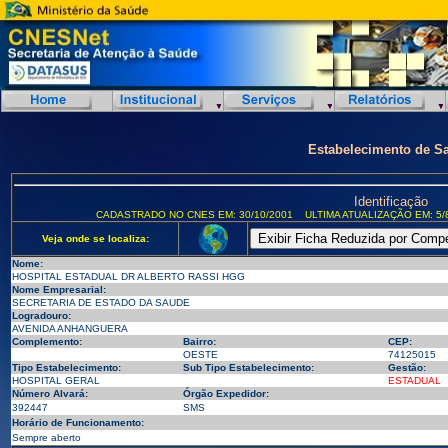
Estabelecimento de S
Identificação
CADASTRADO NO CNES EM: 30/10/2001
ULTIMA ATUALIZAÇÃO EM: 5/
Veja onde se localiza:
Nome:
HOSPITAL ESTADUAL DR ALBERTO RASSI HGG
Nome Empresarial:
SECRETARIA DE ESTADO DA SAUDE
Logradouro:
AVENIDA ANHANGUERA
Complemento:
Bairro:
CEP:
OESTE
74125015
Tipo Estabelecimento:
Sub Tipo Estabelecimento:
Gestão:
HOSPITAL GERAL
ESTADUAL
Número Alvará:
Órgão Expedidor:
392447
SMS
Horário de Funcionamento:
Sempre aberto