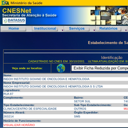
Estabelecimento de S
Identificação
CADASTRADO NO CNES EM: 30/10/2001
ULTIMA ATUALIZAÇÃO EM: 8/
Veja onde se localiza:
Nome:
INGOH INSTITUTO GOIANO DE ONCOLOGIA E HEMATOLOGIA
Nome Empresarial:
INGOH INSTITUTO GOIANO DE ONCOLOGIA E HEMATOLOGIA S S LTDA
Logradouro:
RUA 87
Complemento:
Bairro:
CE
SETOR SUL
74
Tipo Estabelecimento:
Sub Tipo Estabelecimento:
Ge
CLINICA/CENTRO DE ESPECIALIDADE
OUTROS
MU
Número Alvará:
Órgão Expedidor:
263214
SMS
Horário de Funcionamento:
VISUALIZAR HORÁRIO