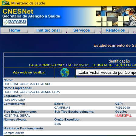
Estabelecimento de S
Identificação
CADASTRADO NO CNES EM: 30/10/2001
ULTIMA ATUALIZAÇÃO EM: 6/
Veja onde se localiza:
Nome:
HOSPITAL CORACAO DE JESUS
Nome Empresarial:
HOSPITAL CORACAO DE JESUS LTDA
Logradouro:
RUA JARAGUA
Complemento:
Bairro:
CEP:
CAMPINAS
74515040
Tipo Estabelecimento:
Sub Tipo Estabelecimento:
Gestão:
HOSPITAL GERAL
MUNICIPAL
Número Alvará:
Órgão Expedidor:
SMS
Horário de Funcionamento:
Sempre aberto