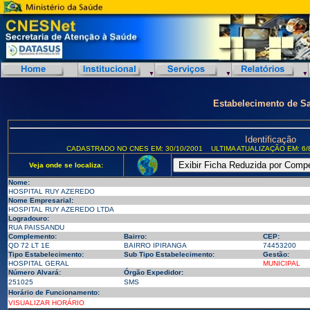
Estabelecimento de S
Identificação
CADASTRADO NO CNES EM: 30/10/2001
ULTIMA ATUALIZAÇÃO EM: 6/
Veja onde se localiza:
Nome:
HOSPITAL RUY AZEREDO
Nome Empresarial:
HOSPITAL RUY AZEREDO LTDA
Logradouro:
RUA PAISSANDU
Complemento:
Bairro:
CEP:
QD 72 LT 1E
BAIRRO IPIRANGA
74453200
Tipo Estabelecimento:
Sub Tipo Estabelecimento:
Gestão:
HOSPITAL GERAL
MUNICIPAL
Número Alvará:
Órgão Expedidor:
251025
SMS
Horário de Funcionamento:
VISUALIZAR HORÁRIO