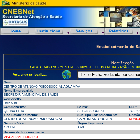
Estabelecimento de S
Identificação
CADASTRADO NO CNES EM: 30/10/2001
ULTIMA ATUALIZAÇÃO EM: 8/
Veja onde se localiza:
Nome:
CENTRO DE ATENCAO PSICOSSOCIAL AGUA VIVA
Nome Empresarial:
SECRETARIA MUNICIPAL DE SAUDE
Logradouro:
RUA C 88
Complemento:
Bairro:
CEP:
QD 164 LT 14
SETOR SUDOESTE
74303
Tipo Estabelecimento:
Sub Tipo Estabelecimento:
Gestão
CENTRO DE ATENCAO PSICOSSOCIAL
CAPS INFANTO/JUVENIL
MUNIC
Número Alvará:
Órgão Expedidor:
247134
SMS
Horário de Funcionamento:
VISUALIZAR HORÁRIO