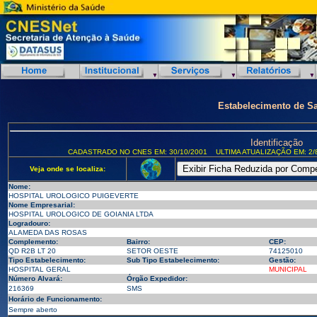
Estabelecimento de S
Identificação
CADASTRADO NO CNES EM: 30/10/2001
ULTIMA ATUALIZAÇÃO EM: 2/
Veja onde se localiza:
Nome:
HOSPITAL UROLOGICO PUIGEVERTE
Nome Empresarial:
HOSPITAL UROLOGICO DE GOIANIA LTDA
Logradouro:
ALAMEDA DAS ROSAS
Complemento:
Bairro:
CEP:
QD R2B LT 20
SETOR OESTE
74125010
Tipo Estabelecimento:
Sub Tipo Estabelecimento:
Gestão:
HOSPITAL GERAL
MUNICIPAL
Número Alvará:
Órgão Expedidor:
216369
SMS
Horário de Funcionamento:
Sempre aberto