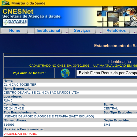
Estabelecimento de S
Identificação
CADASTRADO NO CNES EM: 30/10/2001
ULTIMA ATUALIZAÇÃO EM: 6/
Veja onde se localiza:
Nome:
CLINICA CITOCENTER
Nome Empresarial:
CENTRO DE ANALISE CLINICA SAO MARCOS LTDA
Logradouro:
RUA 5
Complemento:
Bairro:
QD 24 LT 42E
CENTRAL
Tipo Estabelecimento:
Sub Tipo Estabelecim
UNIDADE DE APOIO DIAGNOSE E TERAPIA (SADT ISOLADO)
Número Alvará:
Órgão Expedidor:
316093
SMS
Horário de Funcionamento:
VISUALIZAR HORÁRIO