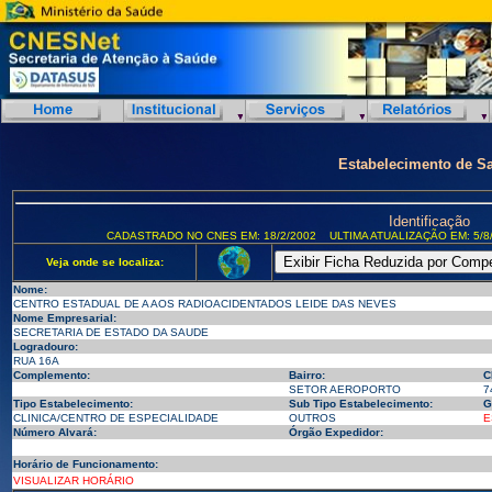
Estabelecimento de S
Identificação
CADASTRADO NO CNES EM: 18/2/2002
ULTIMA ATUALIZAÇÃO EM: 5/8
Veja onde se localiza:
Nome:
CENTRO ESTADUAL DE A AOS RADIOACIDENTADOS LEIDE DAS NEVES
Nome Empresarial:
SECRETARIA DE ESTADO DA SAUDE
Logradouro:
RUA 16A
Complemento:
Bairro:
C
SETOR AEROPORTO
7
Tipo Estabelecimento:
Sub Tipo Estabelecimento:
G
CLINICA/CENTRO DE ESPECIALIDADE
OUTROS
E
Número Alvará:
Órgão Expedidor:
Horário de Funcionamento:
VISUALIZAR HORÁRIO