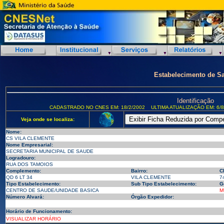
Estabelecimento de S
Identificação
CADASTRADO NO CNES EM: 18/2/2002
ULTIMA ATUALIZAÇÃO EM: 6/8
Veja onde se localiza:
Nome:
CS VILA CLEMENTE
Nome Empresarial:
SECRETARIA MUNICIPAL DE SAUDE
Logradouro:
RUA DOS TAMOIOS
Complemento:
Bairro:
C
QD 6 LT 34
VILA CLEMENTE
7
Tipo Estabelecimento:
Sub Tipo Estabelecimento:
G
CENTRO DE SAUDE/UNIDADE BASICA
M
Número Alvará:
Órgão Expedidor:
Horário de Funcionamento:
VISUALIZAR HORÁRIO