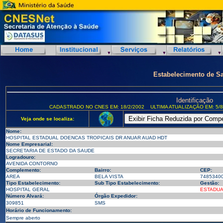
Estabelecimento de S
Identificação
CADASTRADO NO CNES EM: 18/2/2002
ULTIMA ATUALIZAÇÃO EM: 5/8
Veja onde se localiza:
Nome:
HOSPITAL ESTADUAL DOENCAS TROPICAIS DR ANUAR AUAD HDT
Nome Empresarial:
SECRETARIA DE ESTADO DA SAUDE
Logradouro:
AVENIDA CONTORNO
Complemento:
Bairro:
CEP:
AREA
BELA VISTA
7485340
Tipo Estabelecimento:
Sub Tipo Estabelecimento:
Gestão:
HOSPITAL GERAL
ESTADUA
Número Alvará:
Órgão Expedidor:
309851
SMS
Horário de Funcionamento:
Sempre aberto