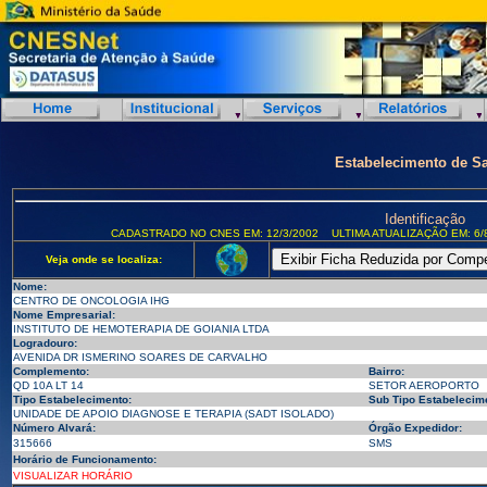
Estabelecimento de S
Identificação
CADASTRADO NO CNES EM: 12/3/2002
ULTIMA ATUALIZAÇÃO EM: 6/
Veja onde se localiza:
Nome:
CENTRO DE ONCOLOGIA IHG
Nome Empresarial:
INSTITUTO DE HEMOTERAPIA DE GOIANIA LTDA
Logradouro:
AVENIDA DR ISMERINO SOARES DE CARVALHO
Complemento:
Bairro:
QD 10A LT 14
SETOR AEROPORTO
Tipo Estabelecimento:
Sub Tipo Estabelecim
UNIDADE DE APOIO DIAGNOSE E TERAPIA (SADT ISOLADO)
Número Alvará:
Órgão Expedidor:
315666
SMS
Horário de Funcionamento:
VISUALIZAR HORÁRIO