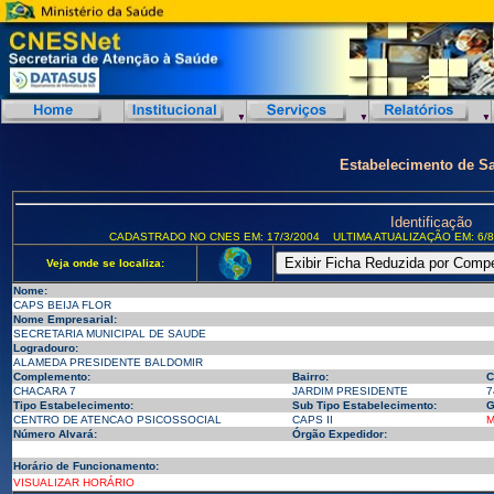
Estabelecimento de S
Identificação
CADASTRADO NO CNES EM: 17/3/2004
ULTIMA ATUALIZAÇÃO EM: 6/8
Veja onde se localiza:
Nome:
CAPS BEIJA FLOR
Nome Empresarial:
SECRETARIA MUNICIPAL DE SAUDE
Logradouro:
ALAMEDA PRESIDENTE BALDOMIR
Complemento:
Bairro:
C
CHACARA 7
JARDIM PRESIDENTE
7
Tipo Estabelecimento:
Sub Tipo Estabelecimento:
G
CENTRO DE ATENCAO PSICOSSOCIAL
CAPS II
M
Número Alvará:
Órgão Expedidor:
Horário de Funcionamento:
VISUALIZAR HORÁRIO