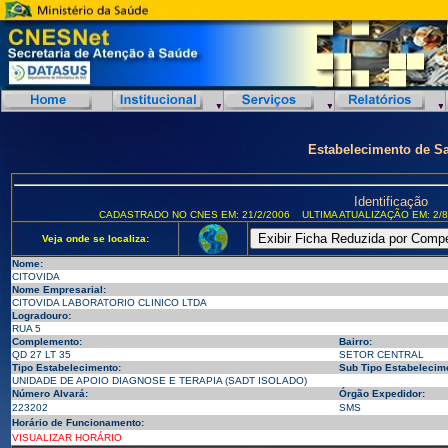
Estabelecimento de S
Identificação
CADASTRADO NO CNES EM: 21/2/2006
ULTIMA ATUALIZAÇÃO EM: 2/8
Veja onde se localiza:
Nome:
CITOVIDA
Nome Empresarial:
CITOVIDA LABORATORIO CLINICO LTDA
Logradouro:
RUA 5
Complemento:
Bairro:
QD 27 LT 35
SETOR CENTRAL
Tipo Estabelecimento:
Sub Tipo Estabelecim
UNIDADE DE APOIO DIAGNOSE E TERAPIA (SADT ISOLADO)
Número Alvará:
Órgão Expedidor:
223202
SMS
Horário de Funcionamento:
VISUALIZAR HORÁRIO