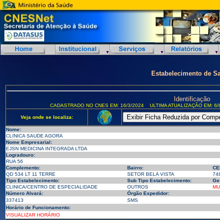
Estabelecimento de S
Identificação
CADASTRADO NO CNES EM: 16/3/2024
ULTIMA ATUALIZAÇÃO EM: 6/
Veja onde se localiza:
Nome:
CLINICA SAUDE AGORA
Nome Empresarial:
EJSN MEDICINA INTEGRADA LTDA
Logradouro:
RUA 56
Complemento:
Bairro:
CE
QD 534 LT 11 TERRE
SETOR BELA VISTA
74
Tipo Estabelecimento:
Sub Tipo Estabelecimento:
Ge
CLINICA/CENTRO DE ESPECIALIDADE
OUTROS
MU
Número Alvará:
Órgão Expedidor:
337413
SMS
Horário de Funcionamento:
VISUALIZAR HORÁRIO