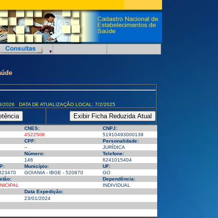
aúde
8/2026 DATA DE ATUALIZAÇÃO LOCAL: 7/2/2025
CNES:
CNPJ:
4522508
51910493000138
CPF:
Personalidade:
--
JURÍDICA
Número:
Telefone:
146
6241015404
P:
Município:
UF:
823470
GOIANIA - IBGE - 520870
GO
stão:
Dependência:
NICIPAL
INDIVIDUAL
Data Expedição:
23/01/2024