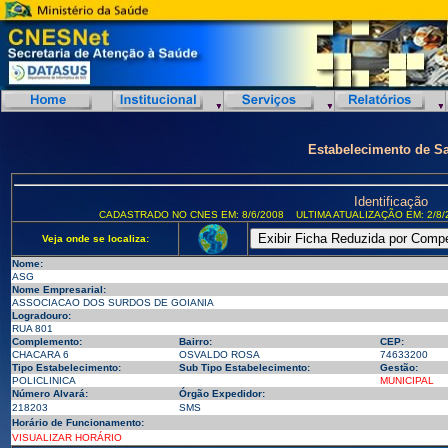
Estabelecimento de S
Identificação
CADASTRADO NO CNES EM: 8/6/2008
ULTIMA ATUALIZAÇÃO EM: 2/8/
Veja onde se localiza:
Nome:
ASG
Nome Empresarial:
ASSOCIACAO DOS SURDOS DE GOIANIA
Logradouro:
RUA 801
Complemento:
Bairro:
CEP:
CHACARA 6
OSVALDO ROSA
74633200
Tipo Estabelecimento:
Sub Tipo Estabelecimento:
Gestão:
POLICLINICA
MUNICIPAL
Número Alvará:
Órgão Expedidor:
218203
SMS
Horário de Funcionamento:
VISUALIZAR HORÁRIO