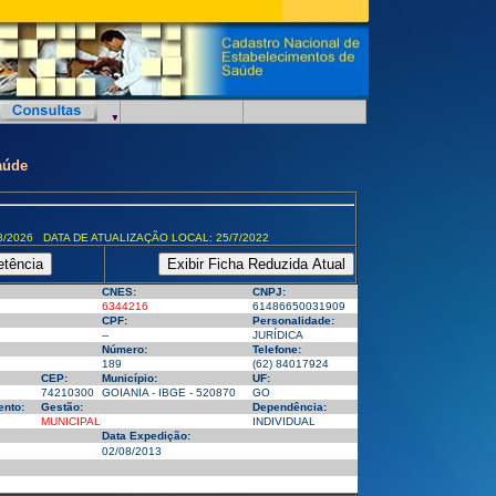
aúde
8/2026 DATA DE ATUALIZAÇÃO LOCAL: 25/7/2022
CNES:
CNPJ:
6344216
61486650031909
CPF:
Personalidade:
--
JURÍDICA
Número:
Telefone:
189
(62) 84017924
CEP:
Município:
UF:
74210300
GOIANIA - IBGE - 520870
GO
ento:
Gestão:
Dependência:
MUNICIPAL
INDIVIDUAL
Data Expedição:
02/08/2013