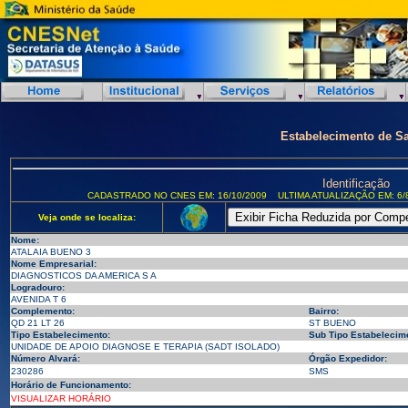
Estabelecimento de S
Identificação
CADASTRADO NO CNES EM: 16/10/2009
ULTIMA ATUALIZAÇÃO EM: 6/
Veja onde se localiza:
Nome:
ATALAIA BUENO 3
Nome Empresarial:
DIAGNOSTICOS DA AMERICA S A
Logradouro:
AVENIDA T 6
Complemento:
Bairro:
QD 21 LT 26
ST BUENO
Tipo Estabelecimento:
Sub Tipo Estabelecim
UNIDADE DE APOIO DIAGNOSE E TERAPIA (SADT ISOLADO)
Número Alvará:
Órgão Expedidor:
230286
SMS
Horário de Funcionamento:
VISUALIZAR HORÁRIO