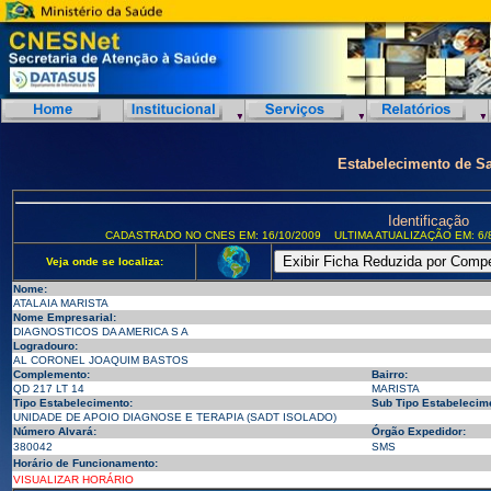
Estabelecimento de S
Identificação
CADASTRADO NO CNES EM: 16/10/2009
ULTIMA ATUALIZAÇÃO EM: 6/
Veja onde se localiza:
Nome:
ATALAIA MARISTA
Nome Empresarial:
DIAGNOSTICOS DA AMERICA S A
Logradouro:
AL CORONEL JOAQUIM BASTOS
Complemento:
Bairro:
QD 217 LT 14
MARISTA
Tipo Estabelecimento:
Sub Tipo Estabelecim
UNIDADE DE APOIO DIAGNOSE E TERAPIA (SADT ISOLADO)
Número Alvará:
Órgão Expedidor:
380042
SMS
Horário de Funcionamento:
VISUALIZAR HORÁRIO