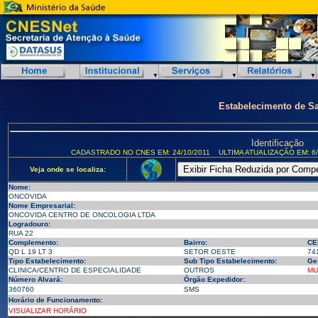
Estabelecimento de S
Identificação
CADASTRADO NO CNES EM: 24/10/2011
ULTIMA ATUALIZAÇÃO EM: 6/
Veja onde se localiza:
Nome:
ONCOVIDA
Nome Empresarial:
ONCOVIDA CENTRO DE ONCOLOGIA LTDA
Logradouro:
RUA 22
Complemento:
Bairro:
CE
QD L 19 LT 3
SETOR OESTE
74
Tipo Estabelecimento:
Sub Tipo Estabelecimento:
Ge
CLINICA/CENTRO DE ESPECIALIDADE
OUTROS
MU
Número Alvará:
Órgão Expedidor:
360760
SMS
Horário de Funcionamento:
VISUALIZAR HORÁRIO