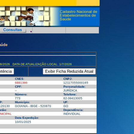
aúde
8/2026 DATA DE ATUALIZAÇÃO LOCAL: 1/7/2026
CNES:
CNPJ:
6881386
12117055000165
CPF:
Personalidade:
--
JURÍDICA
Número:
Telefone:
773
62-39413005
P:
Município:
UF:
120130
GOIANIA - IBGE - 520870
GO
stão:
Dependência:
NICIPAL
INDIVIDUAL
Data Expedição:
10/01/2025