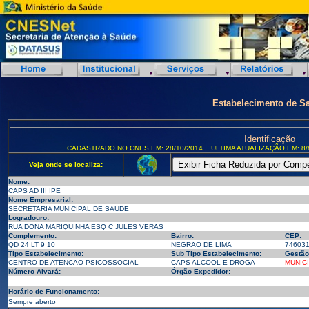
Estabelecimento de S
Identificação
CADASTRADO NO CNES EM: 28/10/2014
ULTIMA ATUALIZAÇÃO EM: 8/
Veja onde se localiza:
Nome:
CAPS AD III IPE
Nome Empresarial:
SECRETARIA MUNICIPAL DE SAUDE
Logradouro:
RUA DONA MARIQUINHA ESQ C JULES VERAS
Complemento:
Bairro:
CEP:
QD 24 LT 9 10
NEGRAO DE LIMA
74603
Tipo Estabelecimento:
Sub Tipo Estabelecimento:
Gestão
CENTRO DE ATENCAO PSICOSSOCIAL
CAPS ALCOOL E DROGA
MUNIC
Número Alvará:
Órgão Expedidor:
Horário de Funcionamento:
Sempre aberto