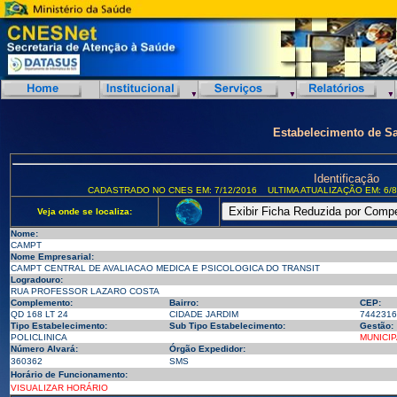
Estabelecimento de S
Identificação
CADASTRADO NO CNES EM: 7/12/2016
ULTIMA ATUALIZAÇÃO EM: 6/8
Veja onde se localiza:
Nome:
CAMPT
Nome Empresarial:
CAMPT CENTRAL DE AVALIACAO MEDICA E PSICOLOGICA DO TRANSIT
Logradouro:
RUA PROFESSOR LAZARO COSTA
Complemento:
Bairro:
CEP:
QD 168 LT 24
CIDADE JARDIM
7442316
Tipo Estabelecimento:
Sub Tipo Estabelecimento:
Gestão:
POLICLINICA
MUNICIP
Número Alvará:
Órgão Expedidor:
360362
SMS
Horário de Funcionamento:
VISUALIZAR HORÁRIO