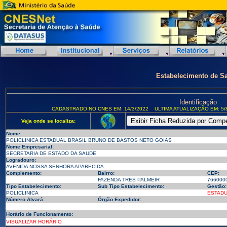
Estabelecimento de S
Identificação
CADASTRADO NO CNES EM: 14/3/2022
ULTIMA ATUALIZAÇÃO EM: 5/
Veja onde se localiza:
Nome:
POLICLINICA ESTADUAL BRASIL BRUNO DE BASTOS NETO GOIAS
Nome Empresarial:
SECRETARIA DE ESTADO DA SAUDE
Logradouro:
AVENIDA NOSSA SENHORA APARECIDA
Complemento:
Bairro:
CEP:
FAZENDA TRES PALMEIR
766000
Tipo Estabelecimento:
Sub Tipo Estabelecimento:
Gestão:
POLICLINICA
ESTAD
Número Alvará:
Órgão Expedidor:
Horário de Funcionamento:
VISUALIZAR HORÁRIO