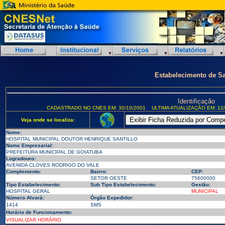
Estabelecimento de S
Identificação
CADASTRADO NO CNES EM: 30/10/2001
ULTIMA ATUALIZAÇÃO EM: 12/
Veja onde se localiza:
Nome:
HOSPITAL MUNICIPAL DOUTOR HENRIQUE SANTILLO
Nome Empresarial:
PREFEITURA MUNICIPAL DE GOIATUBA
Logradouro:
AVENIDA CLOVES RODRIGO DO VALE
Complemento:
Bairro:
CEP:
SETOR OESTE
75600000
Tipo Estabelecimento:
Sub Tipo Estabelecimento:
Gestão:
HOSPITAL GERAL
MUNICIPAL
Número Alvará:
Órgão Expedidor:
1414
SMS
Horário de Funcionamento:
VISUALIZAR HORÁRIO