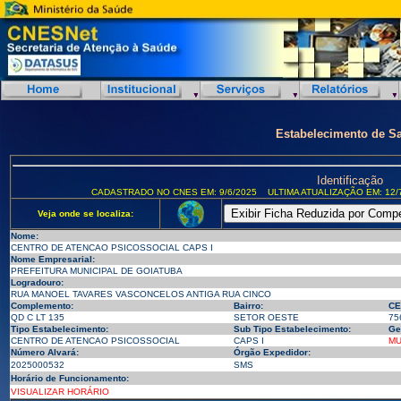
Estabelecimento de S
Identificação
CADASTRADO NO CNES EM: 9/6/2025
ULTIMA ATUALIZAÇÃO EM: 12/
Veja onde se localiza:
Nome:
CENTRO DE ATENCAO PSICOSSOCIAL CAPS I
Nome Empresarial:
PREFEITURA MUNICIPAL DE GOIATUBA
Logradouro:
RUA MANOEL TAVARES VASCONCELOS ANTIGA RUA CINCO
Complemento:
Bairro:
CE
QD C LT 135
SETOR OESTE
75
Tipo Estabelecimento:
Sub Tipo Estabelecimento:
Ge
CENTRO DE ATENCAO PSICOSSOCIAL
CAPS I
MU
Número Alvará:
Órgão Expedidor:
2025000532
SMS
Horário de Funcionamento:
VISUALIZAR HORÁRIO