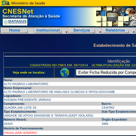
Estabelecimento de S
Identificação
CADASTRADO NO CNES EM: 28/7/2014
ULTIMA ATUALIZAÇÃO EM: 12/
Veja onde se localiza:
Nome:
ALTO PADRAO LABORATORIO
Nome Empresarial:
ALTO PADRAO LABORATORIO DE ANALISES CLINICAS E PATOLOGICASME
Logradouro:
AVENIDA PRESIDENTE VARGAS
Complemento:
Bairro:
QUADRA 268 LOTE 05
CENTRO
Tipo Estabelecimento:
Sub Tipo Estabelecime
UNIDADE DE APOIO DIAGNOSE E TERAPIA (SADT ISOLADO)
Número Alvará:
Órgão Expedidor:
34445
SMS
Horário de Funcionamento:
VISUALIZAR HORÁRIO