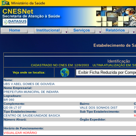
Estabelecimento de S
Identificação
CADASTRADO NO CNES EM: 12/9/2003
ULTIMA ATUALIZAÇÃO EM: 5/
Veja onde se localiza:
Nome:
UBS V ABEL GOMES DE GOUVEIA
Nome Empresarial:
PREFEITURA MUNICIPAL DE INDIARA
Logradouro:
BR 060
Complemento:
Bairro:
C
QD 06 LT 07
VALE DOS SONHOS DIST
7
Tipo Estabelecimento:
Sub Tipo Estabelecimento:
G
CENTRO DE SAUDE/UNIDADE BASICA
M
Número Alvará:
Órgão Expedidor:
Horário de Funcionamento:
VISUALIZAR HORÁRIO