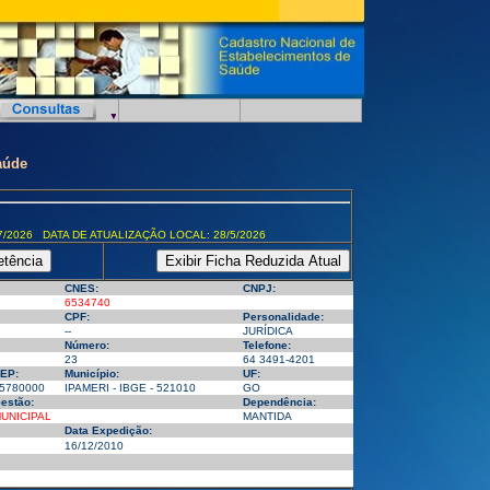
aúde
7/2026 DATA DE ATUALIZAÇÃO LOCAL: 28/5/2026
CNES:
CNPJ:
6534740
CPF:
Personalidade:
--
JURÍDICA
Número:
Telefone:
23
64 3491-4201
EP:
Município:
UF:
5780000
IPAMERI - IBGE - 521010
GO
estão:
Dependência:
UNICIPAL
MANTIDA
Data Expedição:
16/12/2010