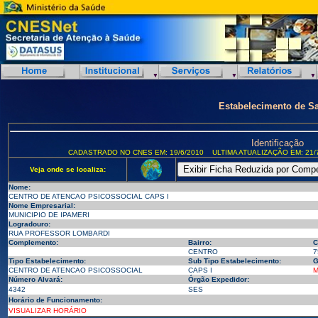
Estabelecimento de S
Identificação
CADASTRADO NO CNES EM: 19/6/2010
ULTIMA ATUALIZAÇÃO EM: 21/
Veja onde se localiza:
Nome:
CENTRO DE ATENCAO PSICOSSOCIAL CAPS I
Nome Empresarial:
MUNICIPIO DE IPAMERI
Logradouro:
RUA PROFESSOR LOMBARDI
Complemento:
Bairro:
C
CENTRO
7
Tipo Estabelecimento:
Sub Tipo Estabelecimento:
G
CENTRO DE ATENCAO PSICOSSOCIAL
CAPS I
M
Número Alvará:
Órgão Expedidor:
4342
SES
Horário de Funcionamento:
VISUALIZAR HORÁRIO