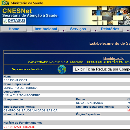
Estabelecimento de S
Identificação
CADASTRADO NO CNES EM: 24/6/2003
ULTIMA ATUALIZAÇÃO EM: 6/8
Veja onde se localiza:
Nome:
ESF DONA COCA
Nome Empresarial:
MUNICIPIO DE ITARUMA
Logradouro:
VIELA CLEITON ROGERIO
Complemento:
Bairro:
C
NOVA ESPERANCA
7
Tipo Estabelecimento:
Sub Tipo Estabelecimento:
G
CENTRO DE SAUDE/UNIDADE BASICA
M
Número Alvará:
Órgão Expedidor:
Horário de Funcionamento:
VISUALIZAR HORÁRIO