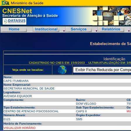
Estabelecimento de S
Identificação
CADASTRADO NO CNES EM: 15/9/2003
ULTIMA ATUALIZAÇÃO EM: 3/8
Veja onde se localiza:
Nome:
CAPS ITUMBIARA
Nome Empresarial:
SECRETARIA MUNICIPAL DE SAUDE
Logradouro:
AVENIDA EQUADOR
Complemento:
Bairro:
CE
DOM VELOSO
75
Tipo Estabelecimento:
Sub Tipo Estabelecimento:
Ge
CENTRO DE ATENCAO PSICOSSOCIAL
CAPS II
MU
Número Alvará:
Órgão Expedidor:
0121
SMS
Horário de Funcionamento:
VISUALIZAR HORÁRIO