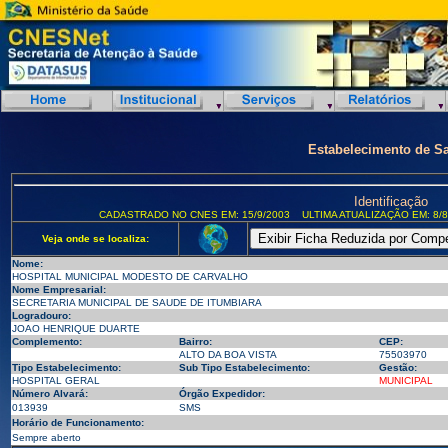
Estabelecimento de S
Identificação
CADASTRADO NO CNES EM: 15/9/2003
ULTIMA ATUALIZAÇÃO EM: 8/8
Veja onde se localiza:
Nome:
HOSPITAL MUNICIPAL MODESTO DE CARVALHO
Nome Empresarial:
SECRETARIA MUNICIPAL DE SAUDE DE ITUMBIARA
Logradouro:
JOAO HENRIQUE DUARTE
Complemento:
Bairro:
CEP:
ALTO DA BOA VISTA
75503970
Tipo Estabelecimento:
Sub Tipo Estabelecimento:
Gestão:
HOSPITAL GERAL
MUNICIPAL
Número Alvará:
Órgão Expedidor:
013939
SMS
Horário de Funcionamento:
Sempre aberto