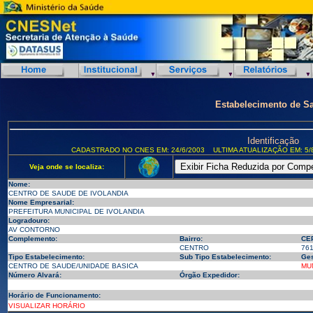
Estabelecimento de S
Identificação
CADASTRADO NO CNES EM: 24/6/2003
ULTIMA ATUALIZAÇÃO EM: 5/
Veja onde se localiza:
Nome:
CENTRO DE SAUDE DE IVOLANDIA
Nome Empresarial:
PREFEITURA MUNICIPAL DE IVOLANDIA
Logradouro:
AV CONTORNO
Complemento:
Bairro:
CE
CENTRO
76
Tipo Estabelecimento:
Sub Tipo Estabelecimento:
Ges
CENTRO DE SAUDE/UNIDADE BASICA
MU
Número Alvará:
Órgão Expedidor:
Horário de Funcionamento:
VISUALIZAR HORÁRIO