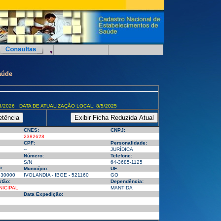
aúde
8/2026 DATA DE ATUALIZAÇÃO LOCAL: 8/5/2025
CNES:
CNPJ:
2382628
CPF:
Personalidade:
--
JURÍDICA
Número:
Telefone:
S/N
64-3685-1125
P:
Município:
UF:
130000
IVOLANDIA - IBGE - 521160
GO
tão:
Dependência:
NICIPAL
MANTIDA
Data Expedição: