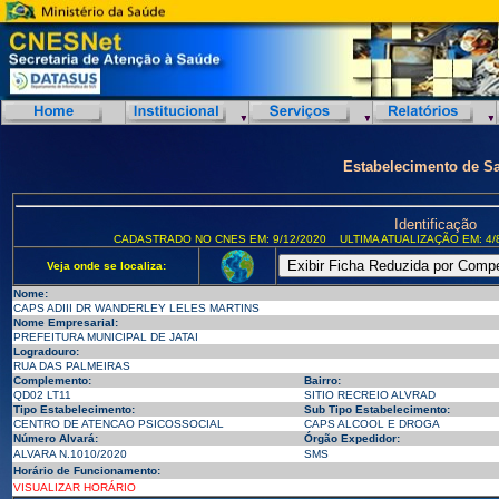
Estabelecimento de S
Identificação
CADASTRADO NO CNES EM: 9/12/2020
ULTIMA ATUALIZAÇÃO EM: 4/
Veja onde se localiza:
Nome:
CAPS ADIII DR WANDERLEY LELES MARTINS
Nome Empresarial:
PREFEITURA MUNICIPAL DE JATAI
Logradouro:
RUA DAS PALMEIRAS
Complemento:
Bairro:
QD02 LT11
SITIO RECREIO ALVRAD
Tipo Estabelecimento:
Sub Tipo Estabelecimento:
CENTRO DE ATENCAO PSICOSSOCIAL
CAPS ALCOOL E DROGA
Número Alvará:
Órgão Expedidor:
ALVARA N.1010/2020
SMS
Horário de Funcionamento:
VISUALIZAR HORÁRIO