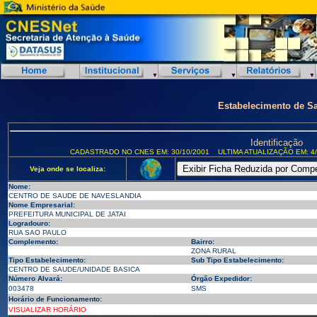
Estabelecimento de S
Identificação
CADASTRADO NO CNES EM: 30/10/2001
ULTIMA ATUALIZAÇÃO EM: 4/
Veja onde se localiza:
Nome:
CENTRO DE SAUDE DE NAVESLANDIA
Nome Empresarial:
PREFEITURA MUNICIPAL DE JATAI
Logradouro:
RUA SAO PAULO
Complemento:
Bairro:
ZONA RURAL
Tipo Estabelecimento:
Sub Tipo Estabelecimento:
CENTRO DE SAUDE/UNIDADE BASICA
Número Alvará:
Órgão Expedidor:
003478
SMS
Horário de Funcionamento:
VISUALIZAR HORÁRIO