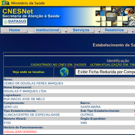
Estabelecimento de S
Identificação
CADASTRADO NO CNES EM: 3/4/2005
ULTIMA ATUALIZAÇÃO EM: 7/8
Veja onde se localiza:
Nome:
CEMED DR DOUGLAS PERES MARQUES
Nome Empresarial:
DOUGLAS P MARQUES LTDA
Logradouro:
RUA INACIO JOSE DE MELO
Complemento:
Bairro:
QD60 L01
SANTA MARIA
Tipo Estabelecimento:
Sub Tipo Estabelecimento:
CLINICA/CENTRO DE ESPECIALIDADE
OUTROS
Número Alvará:
Órgão Expedidor:
5700
SMS
Horário de Funcionamento:
VISUALIZAR HORÁRIO