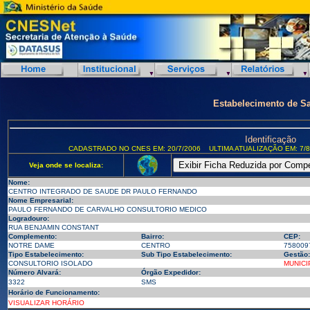
Estabelecimento de S
Identificação
CADASTRADO NO CNES EM: 20/7/2006
ULTIMA ATUALIZAÇÃO EM: 7/8
Veja onde se localiza:
Nome:
CENTRO INTEGRADO DE SAUDE DR PAULO FERNANDO
Nome Empresarial:
PAULO FERNANDO DE CARVALHO CONSULTORIO MEDICO
Logradouro:
RUA BENJAMIN CONSTANT
Complemento:
Bairro:
CEP:
NOTRE DAME
CENTRO
758009
Tipo Estabelecimento:
Sub Tipo Estabelecimento:
Gestão:
CONSULTORIO ISOLADO
MUNICI
Número Alvará:
Órgão Expedidor:
3322
SMS
Horário de Funcionamento:
VISUALIZAR HORÁRIO