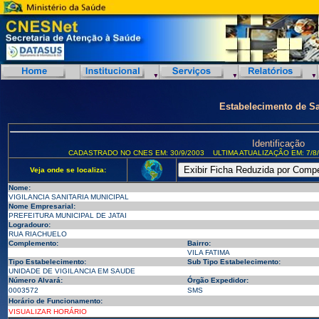
Estabelecimento de S
Identificação
CADASTRADO NO CNES EM: 30/9/2003
ULTIMA ATUALIZAÇÃO EM: 7/8
Veja onde se localiza:
Nome:
VIGILANCIA SANITARIA MUNICIPAL
Nome Empresarial:
PREFEITURA MUNICIPAL DE JATAI
Logradouro:
RUA RIACHUELO
Complemento:
Bairro:
VILA FATIMA
Tipo Estabelecimento:
Sub Tipo Estabelecimento:
UNIDADE DE VIGILANCIA EM SAUDE
Número Alvará:
Órgão Expedidor:
0003572
SMS
Horário de Funcionamento:
VISUALIZAR HORÁRIO