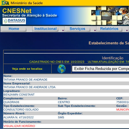
Estabelecimento de S
Identificação
CADASTRADO NO CNES EM: 10/2/2023
ULTIMA ATUALIZAÇÃO EM: 7/
Veja onde se localiza:
Nome:
TATIANA FRANCO DE ANDRADE
Nome Empresarial:
TATIANA FRANCO DE ANDRADE LTDA
Logradouro:
BENJAMIN CONSTANT
Complemento:
Bairro:
CEP:
QUADRA06
CENTRO
7580001
Tipo Estabelecimento:
Sub Tipo Estabelecimento:
Gestão:
CONSULTORIO ISOLADO
MUNICIP
Número Alvará:
Órgão Expedidor:
ALVARA N. 4716/2022
SMS
Horário de Funcionamento:
VISUALIZAR HORÁRIO