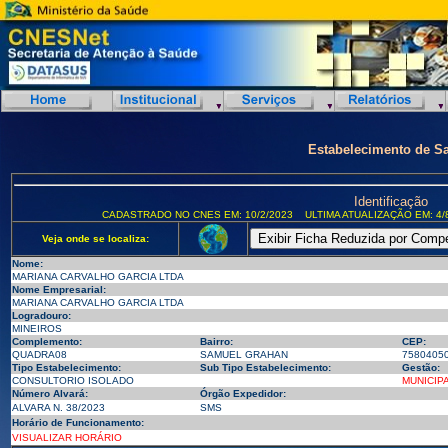
Estabelecimento de S
Identificação
CADASTRADO NO CNES EM: 10/2/2023
ULTIMA ATUALIZAÇÃO EM: 4/
Veja onde se localiza:
Nome:
MARIANA CARVALHO GARCIA LTDA
Nome Empresarial:
MARIANA CARVALHO GARCIA LTDA
Logradouro:
MINEIROS
Complemento:
Bairro:
CEP:
QUADRA08
SAMUEL GRAHAN
7580405
Tipo Estabelecimento:
Sub Tipo Estabelecimento:
Gestão:
CONSULTORIO ISOLADO
MUNICIP
Número Alvará:
Órgão Expedidor:
ALVARA N. 38/2023
SMS
Horário de Funcionamento:
VISUALIZAR HORÁRIO