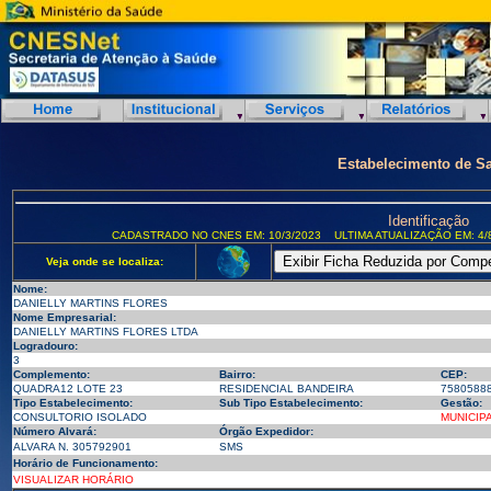
Estabelecimento de S
Identificação
CADASTRADO NO CNES EM: 10/3/2023
ULTIMA ATUALIZAÇÃO EM: 4/
Veja onde se localiza:
Nome:
DANIELLY MARTINS FLORES
Nome Empresarial:
DANIELLY MARTINS FLORES LTDA
Logradouro:
3
Complemento:
Bairro:
CEP:
QUADRA12 LOTE 23
RESIDENCIAL BANDEIRA
7580588
Tipo Estabelecimento:
Sub Tipo Estabelecimento:
Gestão:
CONSULTORIO ISOLADO
MUNICIP
Número Alvará:
Órgão Expedidor:
ALVARA N. 305792901
SMS
Horário de Funcionamento:
VISUALIZAR HORÁRIO