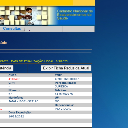
aúde
8/2026 DATA DE ATUALIZAÇÃO LOCAL: 3/3/2023
CNES:
CNPJ:
4113403
48908166000137
CPF:
Personalidade:
--
JURÍDICA
Número:
Telefone:
67
64 99652775
Município:
UF:
8
JATAI - IBGE - 521190
GO
Dependência:
AL
INDIVIDUAL
Data Expedição:
16/12/2022