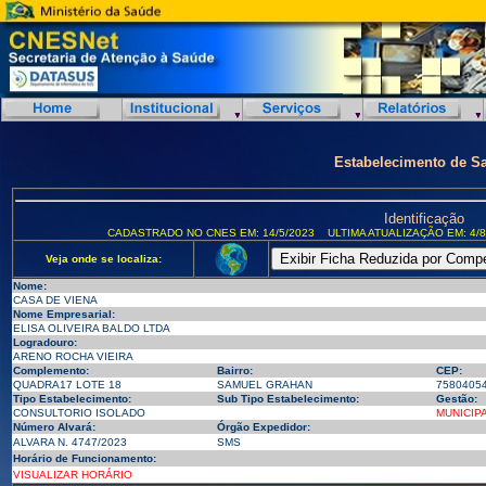
Estabelecimento de S
Identificação
CADASTRADO NO CNES EM: 14/5/2023
ULTIMA ATUALIZAÇÃO EM: 4/8
Veja onde se localiza:
Nome:
CASA DE VIENA
Nome Empresarial:
ELISA OLIVEIRA BALDO LTDA
Logradouro:
ARENO ROCHA VIEIRA
Complemento:
Bairro:
CEP:
QUADRA17 LOTE 18
SAMUEL GRAHAN
7580405
Tipo Estabelecimento:
Sub Tipo Estabelecimento:
Gestão:
CONSULTORIO ISOLADO
MUNICIP
Número Alvará:
Órgão Expedidor:
ALVARA N. 4747/2023
SMS
Horário de Funcionamento:
VISUALIZAR HORÁRIO