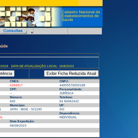
aúde
/2026 DATA DE ATUALIZAÇÃO LOCAL: 16/8/2023
CNES:
CNPJ:
4284917
44955576000188
CPF:
Personalidade:
--
JURÍDICA
Número:
Telefone:
640
64 84062442
Município:
UF:
1
JATAI - IBGE - 521190
GO
Dependência:
AL
INDIVIDUAL
Data Expedição:
08/08/2023