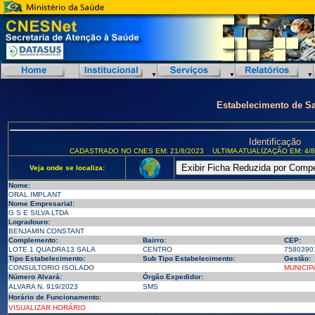
Estabelecimento de S
Identificação
CADASTRADO NO CNES EM: 21/8/2023
ULTIMA ATUALIZAÇÃO EM: 4/8
Veja onde se localiza:
Nome:
ORAL IMPLANT
Nome Empresarial:
G S E SILVA LTDA
Logradouro:
BENJAMIN CONSTANT
Complemento:
Bairro:
CEP:
LOTE 1 QUADRA13 SALA
CENTRO
7580390
Tipo Estabelecimento:
Sub Tipo Estabelecimento:
Gestão:
CONSULTORIO ISOLADO
MUNICIP
Número Alvará:
Órgão Expedidor:
ALVARA N. 919/2023
SMS
Horário de Funcionamento:
VISUALIZAR HORÁRIO