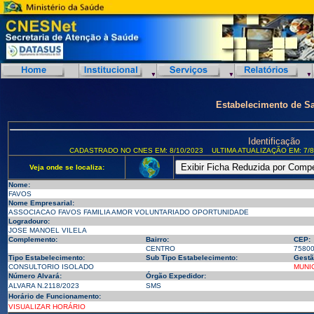
Estabelecimento de S
Identificação
CADASTRADO NO CNES EM: 8/10/2023
ULTIMA ATUALIZAÇÃO EM: 7/8
Veja onde se localiza:
Nome:
FAVOS
Nome Empresarial:
ASSOCIACAO FAVOS FAMILIA AMOR VOLUNTARIADO OPORTUNIDADE
Logradouro:
JOSE MANOEL VILELA
Complemento:
Bairro:
CEP:
CENTRO
7580
Tipo Estabelecimento:
Sub Tipo Estabelecimento:
Gestã
CONSULTORIO ISOLADO
MUNI
Número Alvará:
Órgão Expedidor:
ALVARA N.2118/2023
SMS
Horário de Funcionamento:
VISUALIZAR HORÁRIO