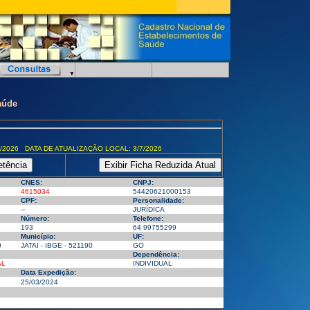
aúde
/2026 DATA DE ATUALIZAÇÃO LOCAL: 3/7/2026
CNES:
CNPJ:
4615034
54420621000153
CPF:
Personalidade:
--
JURÍDICA
Número:
Telefone:
193
64 99755299
Município:
UF:
0
JATAI - IBGE - 521190
GO
Dependência:
AL
INDIVIDUAL
Data Expedição:
25/03/2024