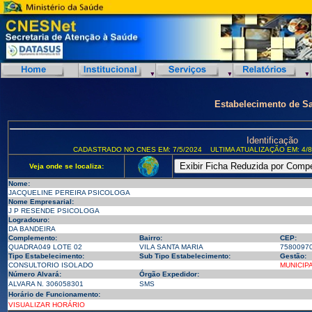
Estabelecimento de S
Identificação
CADASTRADO NO CNES EM: 7/5/2024
ULTIMA ATUALIZAÇÃO EM: 4/8
Veja onde se localiza:
Nome:
JACQUELINE PEREIRA PSICOLOGA
Nome Empresarial:
J P RESENDE PSICOLOGA
Logradouro:
DA BANDEIRA
Complemento:
Bairro:
CEP:
QUADRA049 LOTE 02
VILA SANTA MARIA
7580097
Tipo Estabelecimento:
Sub Tipo Estabelecimento:
Gestão:
CONSULTORIO ISOLADO
MUNICIP
Número Alvará:
Órgão Expedidor:
ALVARA N. 306058301
SMS
Horário de Funcionamento:
VISUALIZAR HORÁRIO